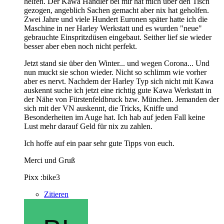
helfen. Der Kawa Händler bei mir hat mich über den Tisch
gezogen, angeblich Sachen gemacht aber nix hat geholfen.
Zwei Jahre und viele Hundert Euronen später hatte ich die
Maschine in ner Harley Werkstatt und es wurden "neue"
gebrauchte Einspritzdüsen eingebaut. Seither lief sie wieder
besser aber eben noch nicht perfekt.
Jetzt stand sie über den Winter... und wegen Corona... Und
nun muckt sie schon wieder. Nicht so schlimm wie vorher
aber es nervt. Nachdem der Harley Typ sich nicht mit Kawa
auskennt suche ich jetzt eine richtig gute Kawa Werkstatt in
der Nähe von Fürstenfeldbruck bzw. München. Jemanden der
sich mit der VN auskennt, die Tricks, Kniffe und
Besonderheiten im Auge hat. Ich hab auf jeden Fall keine
Lust mehr darauf Geld für nix zu zahlen.
Ich hoffe auf ein paar sehr gute Tipps von euch.
Merci und Gruß
Pixx :bike3
Zitieren